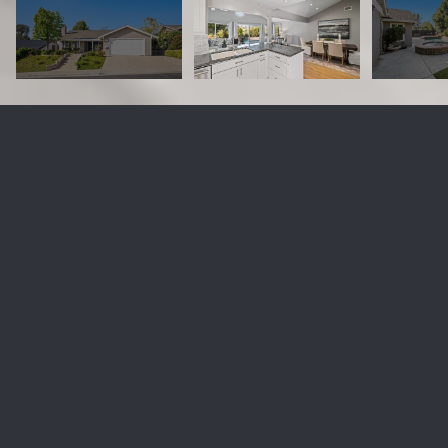
25115 Via Bajo Cerro
$1,775,000
25115 Via Bajo Cerro, Laguna Niguel, CA 92677
Sold